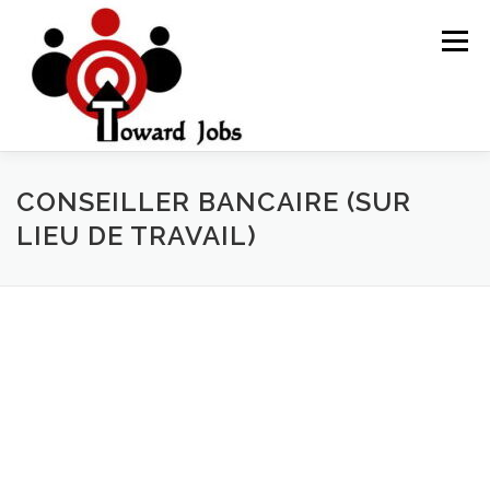
Skip
to
Menu
content
HOME
JOBS OPPORTUNITY
BLOG POSTS
CONSEILLER BANCAIRE (SUR
LIEU DE TRAVAIL)
ABOUT US
CONTACT US