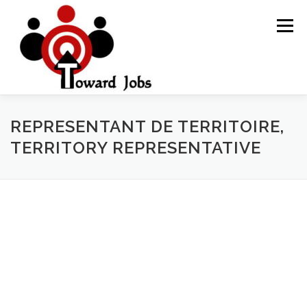
Skip
to
Menu
content
HOME
JOBS OPPORTUNITY
BLOG POSTS
REPRESENTANT DE TERRITOIRE,
TERRITORY REPRESENTATIVE
ABOUT US
CONTACT US