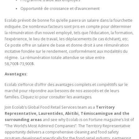
Opportunité de croissance et d’avancement
Ecolab prévoit de bonne foi qu’elle paiera un salaire dans la fourchette
indiquée. De nombreux facteurs sont pris en compte pour déterminer
la rémunération d’un nouvel employé, tels que l’éducation, la formation,
l’expérience, le lieu de travail, les déplacements (le cas échéant), etc.
Ce poste offre un salaire de base et donne droit à une rémunération
incitative fondée sur le rendement, conformément aux modalités du
régime. La rémunération totale attendue se situe entre
58,700$-73,900$.
Avantages:
Ecolab s’efforce d’offrir des avantages complets et compétitifs sur le
marché pour répondre aux besoins de nos associés et de leurs
familles. Cliquez ici pour consulter les avantages.
Join Ecolab’s Global Food Retail Services team as a
Territory
Representative, Laurentides, Abitibi, Témiscamingue and the
surrounding areas
and see why Ecolab is on Fortune magazine’s list of
“The World’s Most Admired Companies”. The Territory Representative
opportunity delivers a comprehensive cleaning and food safety
program developed specifically for the food retail industry, partnering